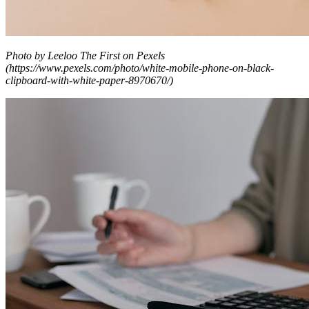
Photo by Leeloo The First on Pexels
(https://www.pexels.com/photo/white-mobile-phone-on-black-
clipboard-with-white-paper-8970670/)