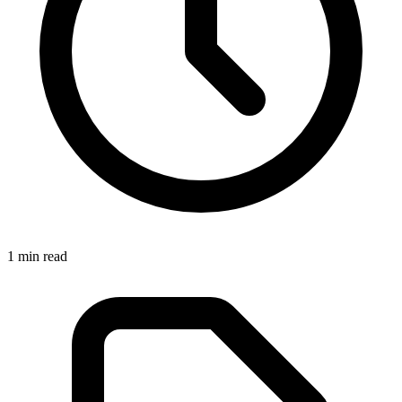
1
min read