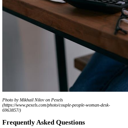
Photo by Mikhail Nilov on Pexels
(https://www.pexels.com/photo/couple-people-woman-desk-
6963857/)
Frequently Asked Questions