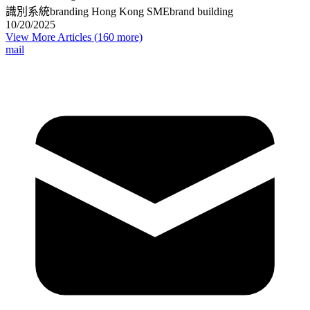
識別系統
branding Hong Kong SME
brand building
10/20/2025
View More Articles (
160
more)
mail