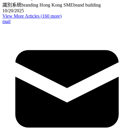
識別系統
branding Hong Kong SME
brand building
10/20/2025
View More Articles (
160
more)
mail