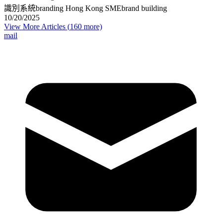
識別系統
branding Hong Kong SME
brand building
10/20/2025
View More Articles (
160
more)
mail