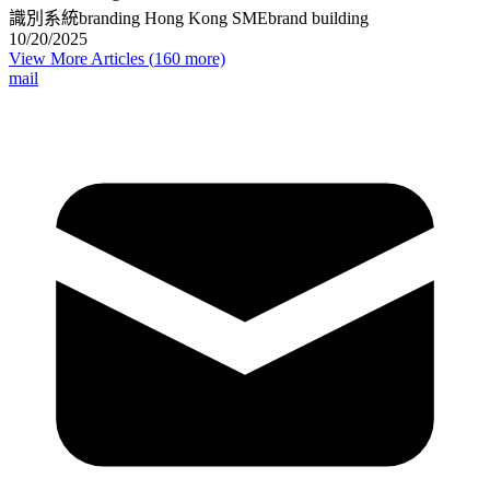
識別系統
branding Hong Kong SME
brand building
10/20/2025
View More Articles (
160
more)
mail