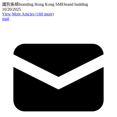
識別系統
branding Hong Kong SME
brand building
10/20/2025
View More Articles (
160
more)
mail