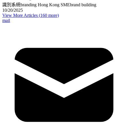
識別系統
branding Hong Kong SME
brand building
10/20/2025
View More Articles (
160
more)
mail