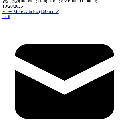
識別系統
branding Hong Kong SME
brand building
10/20/2025
View More Articles (
160
more)
mail