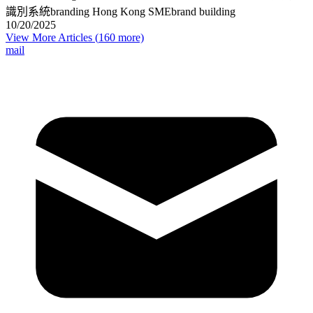
識別系統
branding Hong Kong SME
brand building
10/20/2025
View More Articles (
160
more)
mail