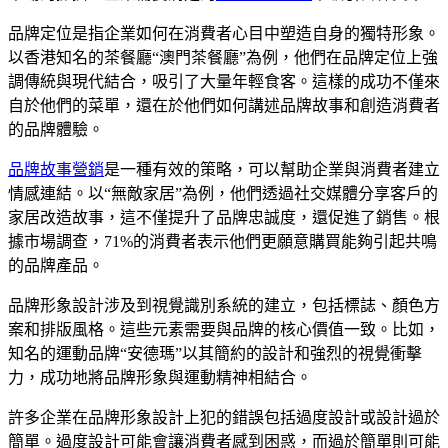
品牌定位是指企業如何在消費者心目中塑造自身的獨特形象。
以香港知名的茶餐廳“澳門茶餐廳”為例，他們在品牌定位上強
調傳統與現代結合，吸引了大量年輕食客。這樣的成功不僅來
自於他們的菜單，還在於他們如何講述品牌故事和創造消費者
的品牌體驗。
品牌故事營銷
是一種有效的策略，可以幫助企業與消費者建立
情感連結。以“無敵家居”為例，他們透過社交媒體分享客戶的
家居改造故事，這不僅提升了品牌忠誠度，還促進了銷售。根
據市場調查，71%的消費者表示他們更願意購買能夠引起共鳴
的品牌產品。
品牌形象設計涉及到視覺識別系統的建立，包括標誌、顏色方
案和排版風格。這些元素需要與品牌的核心價值一致。比如，
知名的運動品牌“安德瑪”以其簡約的設計和強烈的視覺衝擊
力，成功地將品牌形象與運動精神相結合。
許多企業在品牌形象設計上犯的錯誤包括過度設計或設計過於
簡單。過度設計可能會讓消費者感到困惑，而過於簡單則可能