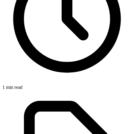
1
min read