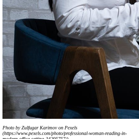
Photo by Zulfugar Karimov on Pexels
(https://www.pexels.com/photo/professional-woman-reading-in-
modern-office-setting-34295757/)